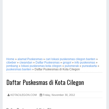
Home
»
alamat Puskesmas
»
cari lokasi puskesmas cilegon banten
»
cibeber
»
ciwandan
»
Daftar Puskesmas
»
grogol
»
info puskesmas
»
jombang
»
lokasi puskesmas kota cilegon
»
pulomerak
»
purwakarta
»
puskesmas banten
»
Daftar Puskesmas di Kota Cilegon
Daftar Puskesmas di Kota Cilegon
KOTACILEGON.COM
Friday, November 30, 2012