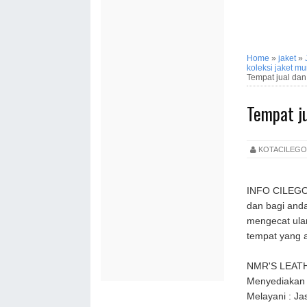
Home
»
jaket
»
koleksi jaket m
Tempat jual dan 
Tempat ju
KOTACILEG
INFO CILEGON 
dan bagi anda
mengecat ulan
tempat yang a
NMR'S LEAT
Menyediakan J
Melayani : J