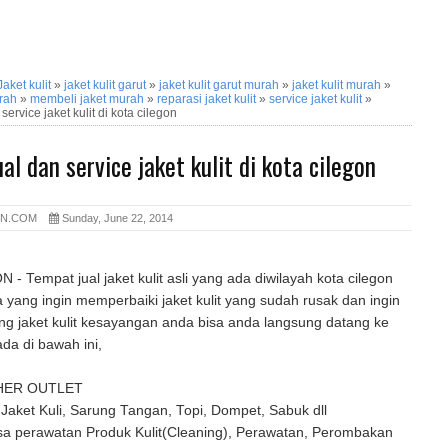
Jaket kulit
»
jaket kulit garut
»
jaket kulit garut murah
»
jaket kulit murah
»
urah
»
membeli jaket murah
»
reparasi jaket kulit
»
service jaket kulit
»
service jaket kulit di kota cilegon
al dan service jaket kulit di kota cilegon
ON.COM
Sunday, June 22, 2014
- Tempat jual jaket kulit asli yang ada diwilayah kota cilegon
 yang ingin memperbaiki jaket kulit yang sudah rusak dan ingin
g jaket kulit kesayangan anda bisa anda langsung datang ke
da di bawah ini,
HER OUTLET
aket Kuli, Sarung Tangan, Topi, Dompet, Sabuk dll
asa perawatan Produk Kulit(Cleaning), Perawatan, Perombakan